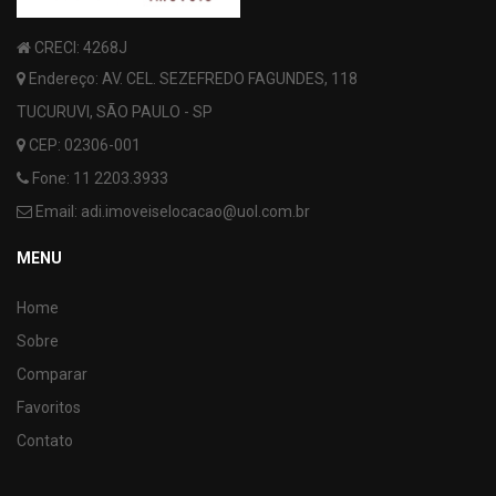
CRECI: 4268J
Endereço: AV. CEL. SEZEFREDO FAGUNDES, 118
TUCURUVI, SÃO PAULO - SP
CEP: 02306-001
Fone:
11 2203.3933
Email:
adi.imoveiselocacao@uol.com.br
MENU
Home
Sobre
Comparar
Favoritos
Contato