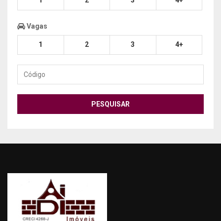
1
2
3
4+
Vagas
1
2
3
4+
Código
PESQUISAR