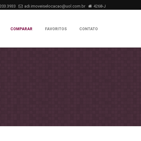
203.3933
adi.imoveiselocacao@uol.com.br
4268-J
COMPARAR
FAVORITOS
CONTATO