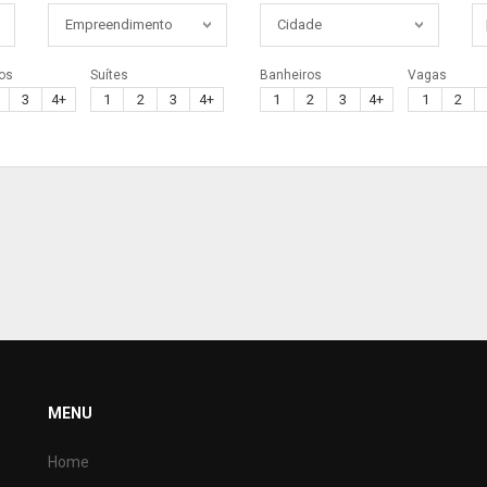
Empreendimento
Cidades
Empreendimento
Cidade
os
Suítes
Banheiros
Vagas
3
4+
1
2
3
4+
1
2
3
4+
1
2
MENU
Home