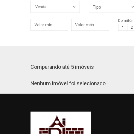
Finalidade
Tipo
Venda
Tipo
Dormitóri
Valor
Valor
1
2
mín.
máx.
Comparando até 5 imóveis
Nenhum imóvel foi selecionado