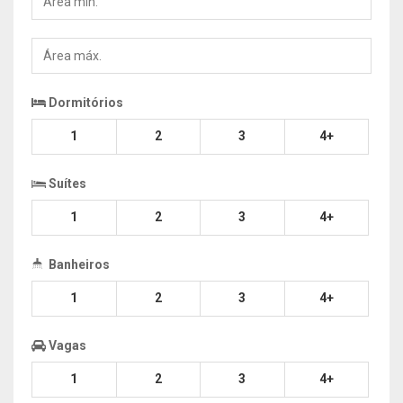
min.
Área
máx.
Dormitórios
1
2
3
4+
Suítes
1
2
3
4+
Banheiros
1
2
3
4+
Vagas
1
2
3
4+