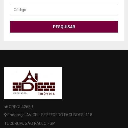
Código
PESQUISAR
CRECI: 4268J
Endereço: AV. CEL. SEZEFREDO FAGUNDES, 118
TUCURUVI, SÃO PAULO - SP