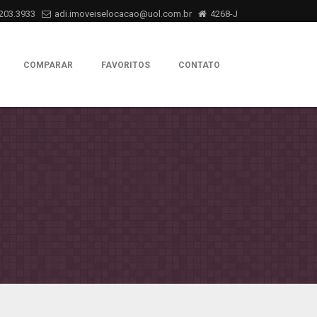
203.3933
adi.imoveiselocacao@uol.com.br
4268-J
COMPARAR
FAVORITOS
CONTATO