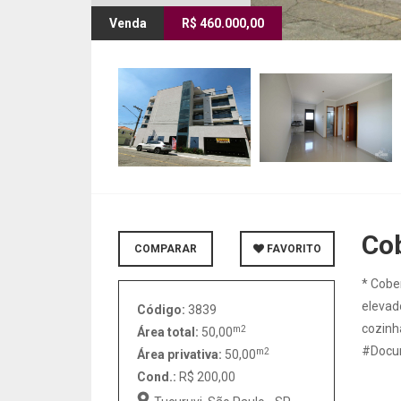
Venda
R$ 460.000,00
Co
COMPARAR
FAVORITO
* Cobe
elevad
Código:
3839
cozinha
m2
Área total:
50,00
#Docum
m2
Área privativa:
50,00
Cond.:
R$ 200,00