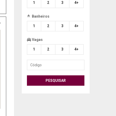
1
2
3
4+
Banheiros
1
2
3
4+
Vagas
1
2
3
4+
Código
PESQUISAR