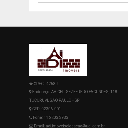
CRECI: 4268J
Endereço: AV. CEL. SEZEFREDO FAGUNDES, 118
TUCURUVI, SÃO PAULO - SP
CEP: 02306-001
Fone:
11 2203.3933
Email:
adi.imoveiselocacao@uol.com.br